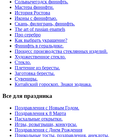
Сольвычегодск финифть.
Мастера финифти.
История Ростова
Иконы с финифтью.
Скань, филигрань, финифть.
The art of russian enamels
Про серебро
Как выбрать украшение?
Финифть в геральдике.
Процесс производства стеклянных изделий.
Художественное стекло.
Стекло.
Плетение из бересты.
Заготовка бересты.
Сувениры.
Китайский гороскоп. Знаки зодиака.
Все для праздника
Поздравления с Новым Годом.
Поздравления к 8 Марта
Пасхальные открытки.
Игры, розыгрыши, конкурсы.
Поздравления с Днем Рождения
Прикольные тосты, поздравления, анекдоты.