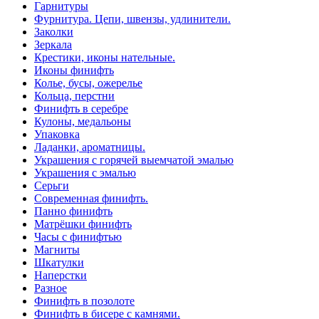
Гарнитуры
Фурнитура. Цепи, швензы, удлинители.
Заколки
Зеркала
Крестики, иконы нательные.
Иконы финифть
Колье, бусы, ожерелье
Кольца, перстни
Финифть в серебре
Кулоны, медальоны
Упаковка
Ладанки, ароматницы.
Украшения с горячей выемчатой эмалью
Украшения с эмалью
Серьги
Современная финифть.
Панно финифть
Матрёшки финифть
Часы с финифтью
Магниты
Шкатулки
Наперстки
Разное
Финифть в позолоте
Финифть в бисере с камнями.