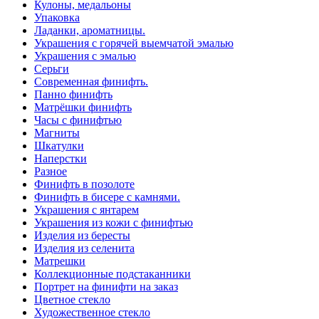
Кулоны, медальоны
Упаковка
Ладанки, ароматницы.
Украшения с горячей выемчатой эмалью
Украшения с эмалью
Серьги
Современная финифть.
Панно финифть
Матрёшки финифть
Часы с финифтью
Магниты
Шкатулки
Наперстки
Разное
Финифть в позолоте
Финифть в бисере с камнями.
Украшения с янтарем
Украшения из кожи с финифтью
Изделия из бересты
Изделия из селенита
Матрешки
Коллекционные подстаканники
Портрет на финифти на заказ
Цветное стекло
Художественное стекло