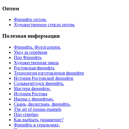
Оптом
Финифть оптом.
Художественное стекло оптом.
Полезная информация
Финифть. Фотогалерея.
Уход за серебром
Про Финифть
Художественная эмаль
Ростовская финифть
Технология изготовления финифти
История Ростовской финифти
Сольвычегодск финифть.
Мастера финифти.
История Ростова
Иконы с финифтью.
Скань, филигрань, финифть.
The art of russian enamels
Про серебро
Как выбрать украшение?
Финифть в геральдике.