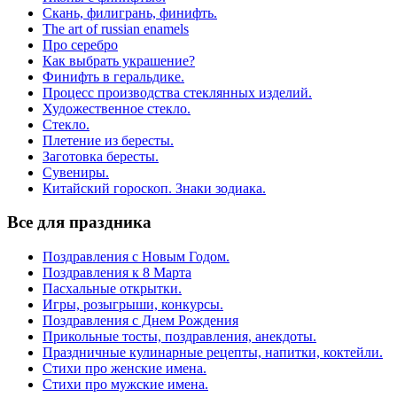
Скань, филигрань, финифть.
The art of russian enamels
Про серебро
Как выбрать украшение?
Финифть в геральдике.
Процесс производства стеклянных изделий.
Художественное стекло.
Стекло.
Плетение из бересты.
Заготовка бересты.
Сувениры.
Китайский гороскоп. Знаки зодиака.
Все для праздника
Поздравления с Новым Годом.
Поздравления к 8 Марта
Пасхальные открытки.
Игры, розыгрыши, конкурсы.
Поздравления с Днем Рождения
Прикольные тосты, поздравления, анекдоты.
Праздничные кулинарные рецепты, напитки, коктейли.
Стихи про женские имена.
Стихи про мужские имена.