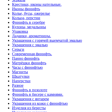
Крестики, иконы нательные.
Иконы финифть
Колье, бусы, ожерелье
Кольца, перстни
Финифть в серебре
Кулоны, медальоны
Упаковка
Ладанки, ароматницы.
Украшения с горячей выемчатой эмалью
Украшения с эмалью
Серьги
Современная финифть.
Панно финифть
Матрёшки финифть
Часы с финифтью
Магниты
Шкатулки
Наперстки
Разное
Финифть в позолоте
Финифть в бисере с камнями.
Украшения с янтарем
Украшения из кожи с финифтью
Изделия из бересты