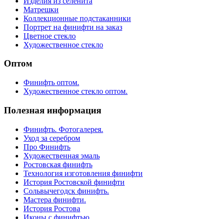
Изделия из селенита
Матрешки
Коллекционные подстаканники
Портрет на финифти на заказ
Цветное стекло
Художественное стекло
Оптом
Финифть оптом.
Художественное стекло оптом.
Полезная информация
Финифть. Фотогалерея.
Уход за серебром
Про Финифть
Художественная эмаль
Ростовская финифть
Технология изготовления финифти
История Ростовской финифти
Сольвычегодск финифть.
Мастера финифти.
История Ростова
Иконы с финифтью.